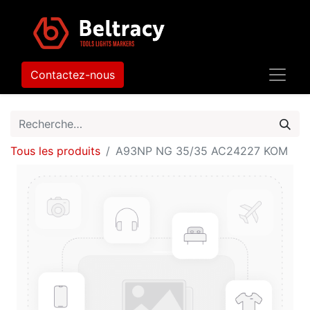
Contactez-nous
Tous les produits
A93NP NG 35/35 AC24227 KOM