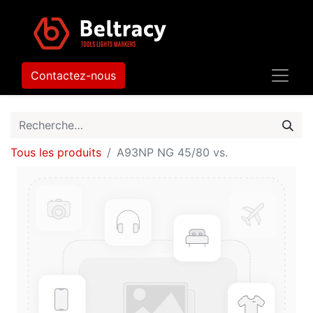
Contactez-nous
Tous les produits
A93NP NG 45/80 vs.