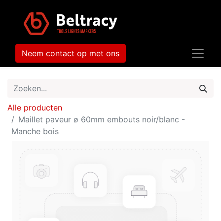
Neem contact op met ons
Alle producten
Maillet paveur ø 60mm embouts noir/blanc -
Manche bois