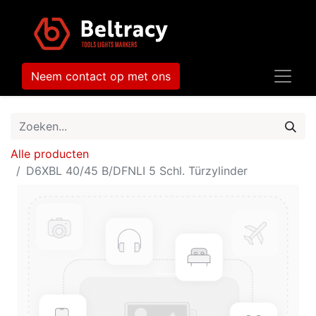
Neem contact op met ons
Alle producten
D6XBL 40/45 B/DFNLI 5 Schl. Türzylinder