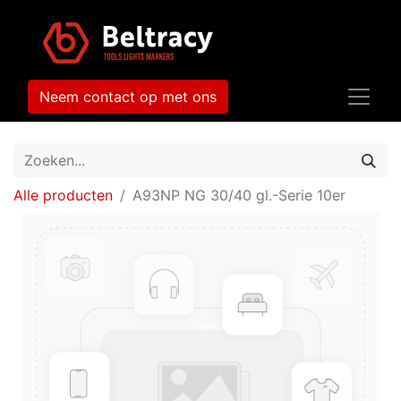
Neem contact op met ons
Alle producten
A93NP NG 30/40 gl.-Serie 10er