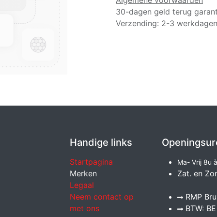
Algemene voorwaarden
30-dagen geld terug garant
Verzending: 2-3 werkdage
Handige links
Openingsur
Startpagina
Ma- Vrij 8u 
Merken
Zat. en Zo
Legaal
Neem contact op
RMP Brux
met ons
BTW: BE