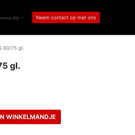
Neem contact op met ons
rlands (BE)
 60/75 gl.
5 gl.
N WINKELMANDJE