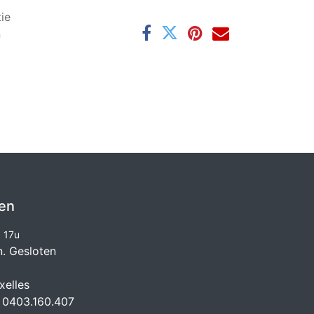
ie
n
en
à 17u
n. Gesloten
elles
 0403.160.407