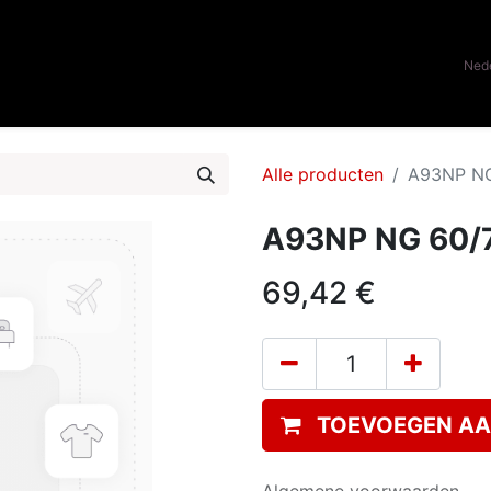
0
ome
Onze merken
Contacteer ons
Nede
Alle producten
A93NP NG
A93NP NG 60/7
69,42
€
TOEVOEGEN AA