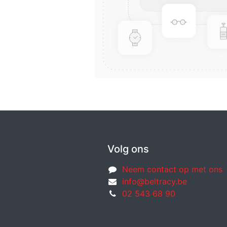
Volg ons
Neem contact op met ons
info@beltracy.be
02 543 68 90