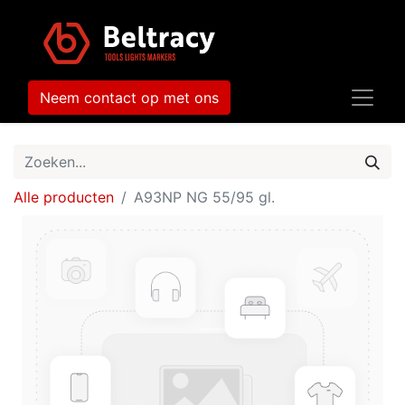
Neem contact op met ons
Alle producten
A93NP NG 55/95 gl.