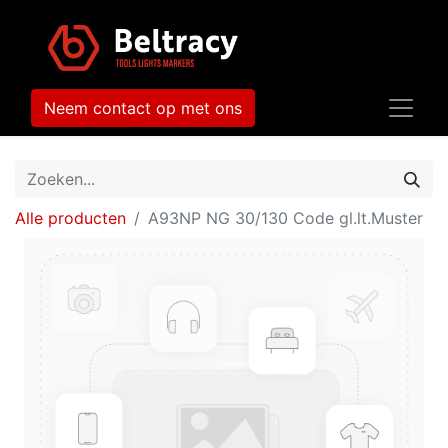
Neem contact op met ons
Alle producten
A93NP NG 30/130 Code gl.lt.Muster