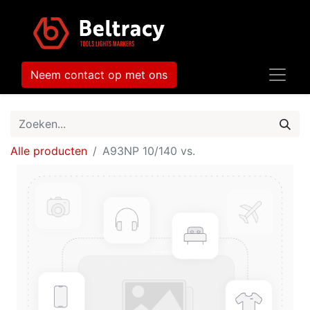
Neem contact op met ons
Alle producten
A93NP 10/140 vs.