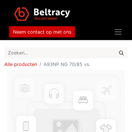
Neem contact op met ons
Alle producten
A93NP NG 70/85 vs.