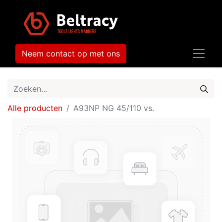
Neem contact op met ons
Alle producten
A93NP NG 45/110 vs.