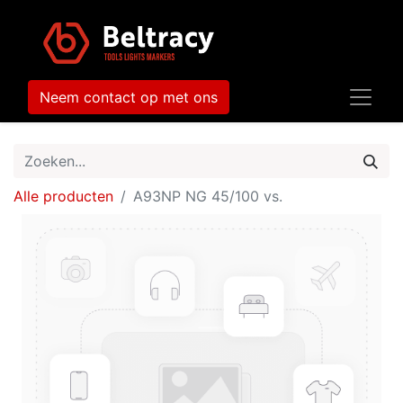
Neem contact op met ons
Alle producten
A93NP NG 45/100 vs.