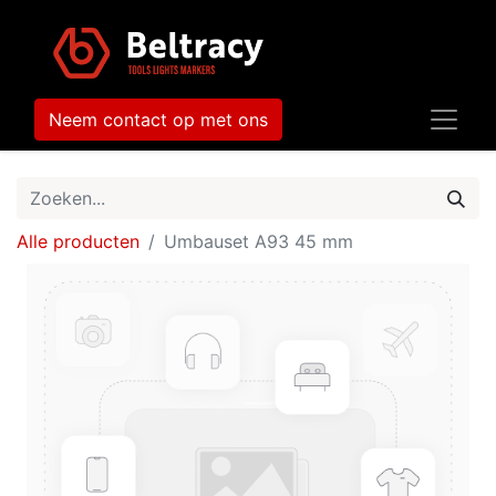
Neem contact op met ons
Alle producten
Umbauset A93 45 mm