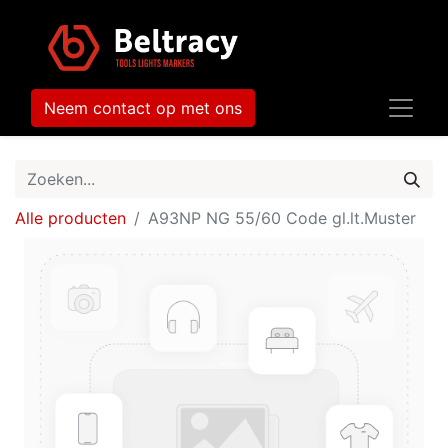
Neem contact op met ons
Alle producten
A93NP NG 55/60 Code gl.lt.Muster