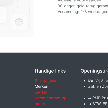
Algemene voorwaarden
30-dagen geld terug garant
Verzending: 2-3 werkdage
Handige links
Openingsur
Startpagina
Ma- Vrij 8u 
Merken
Zat. en Zo
Legaal
Neem contact op
RMP Brux
met ons
BTW: BE