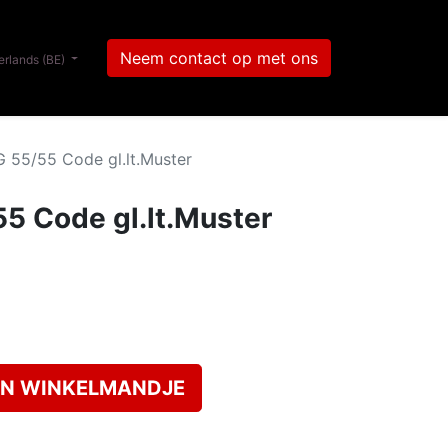
Neem contact op met ons
rlands (BE)
55/55 Code gl.lt.Muster
5 Code gl.lt.Muster
N WINKELMANDJE