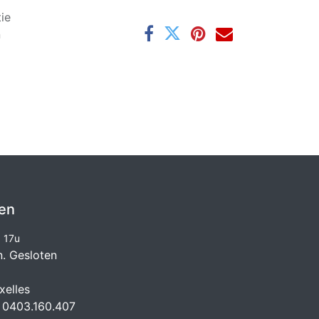
ie
n
en
à 17u
n. Gesloten
elles
 0403.160.407