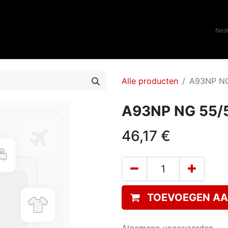
0
ome
Onze merken
Contacteer ons
Nede
Alle producten
A93NP NG 
A93NP NG 55/5
46,17
€
TOEVOEGEN AA