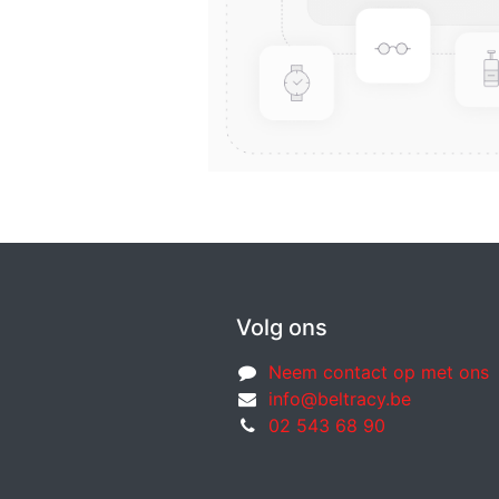
Volg ons
Neem contact op met ons
info@beltracy.be
02 543 68 90