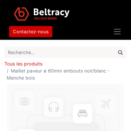
Contactez-nous
Tous les produits
Maillet paveur ø 60mm embouts noir/blanc -
Manche bois