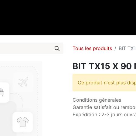
0
cueil
Marques
Contactez-nous
Tous les produits
BIT TX
BIT TX15 X 90
Ce produit n'est plus dis
Conditions générales
Garantie satisfait ou rembo
Expédition : 2-3 jours ouvr