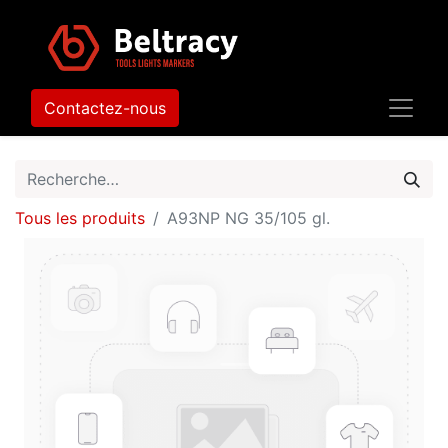
Contactez-nous
Tous les produits
A93NP NG 35/105 gl.