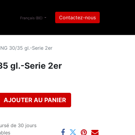
Contactez-nous
Français (BE)
NG 30/35 gl.-Serie 2er
 gl.-Serie 2er
AJOUTER AU PANIER
ursé de 30 jours
ables