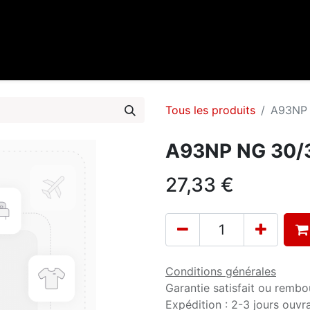
0
cueil
Marques
Contactez-nous
Tous les produits
A93NP 
A93NP NG 30/35
27,33
€
Conditions générales
Garantie satisfait ou rembo
Expédition : 2-3 jours ouvr