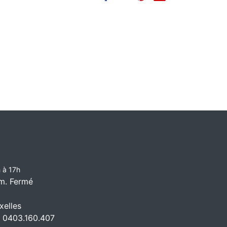
 à 17h
m. Fermé
elles
 0403.160.407