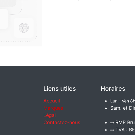
Liens utiles
Horaires
Accueil
Lun - Ven 8h
Marques
Sam. et Di
Légal
Contactez-nous
RMP Brux
TVA : BE