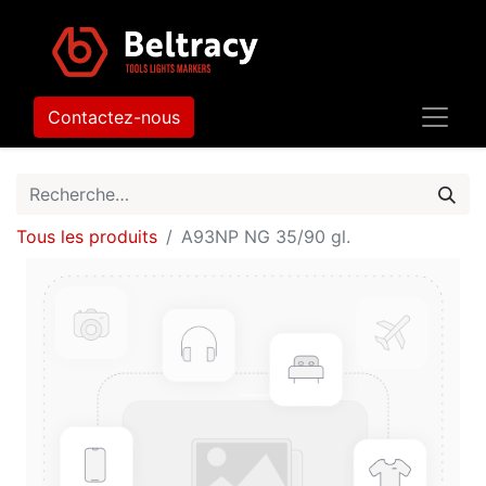
Contactez-nous
Tous les produits
A93NP NG 35/90 gl.