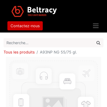
Contactez-nous
Tous les produits
A93NP NG 55/75 gl.