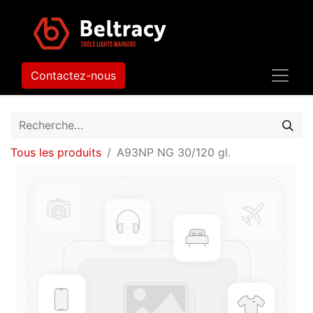
Contactez-nous
Tous les produits
A93NP NG 30/120 gl.