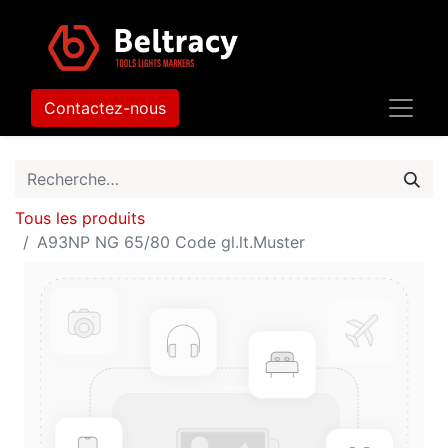
Contactez-nous
Tous les produits
A93NP NG 65/80 Code gl.lt.Muster