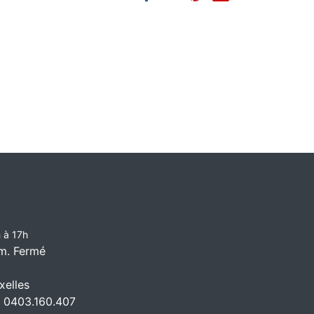
 à 17h
m. Fermé
elles
 0403.160.407