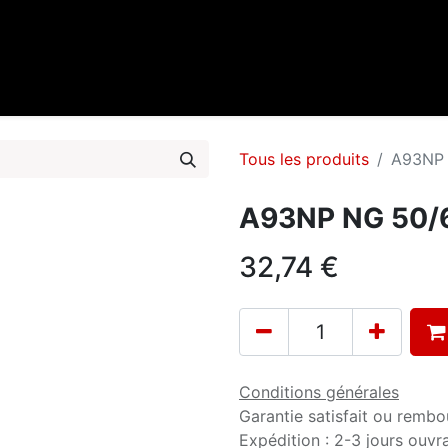
0
cueil
Marques
Contactez-nous
Tous les produits
A93NP 
A93NP NG 50/6
32,74
€
Conditions générales
Garantie satisfait ou rembo
Expédition : 2-3 jours ouvr