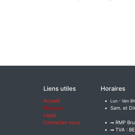
Liens utiles
Horaires
Accueil
Lun - Ven 8h
Marques
Sam. et Di
Légal
Contactez-nous
RMP Brux
TVA : BE