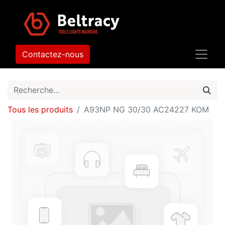
Contactez-nous
Tous les produits
A93NP NG 30/30 AC24227 KOM