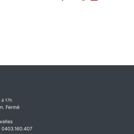
 à 17h
m. Fermé
elles
 0403.160.407