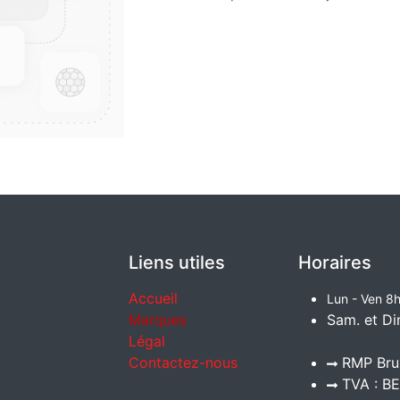
Liens utiles
Horaires
Accueil
Lun - Ven 8h
Marques
Sam. et Di
Légal
Contactez-nous
RMP Brux
TVA : BE