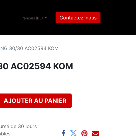
Contactez-nous
Français (BE)
 NG 30/30 AC02594 KOM
30 AC02594 KOM
AJOUTER AU PANIER
ursé de 30 jours
ables