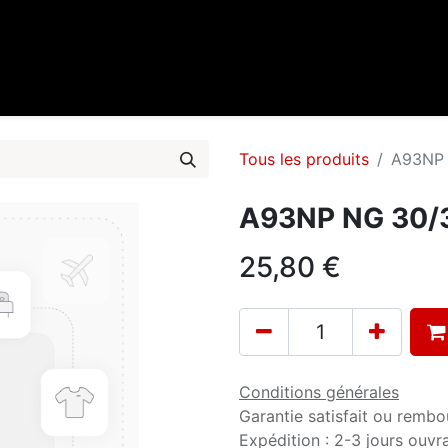
0
cueil
Marques
Contactez-nous
Tous les produits
A93NP
A93NP NG 30/
25,80
€
Conditions générales
Garantie satisfait ou rembo
Expédition : 2-3 jours ouvr