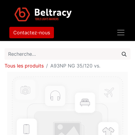
Contactez-nous
Tous les produits
A93NP NG 35/120 vs.