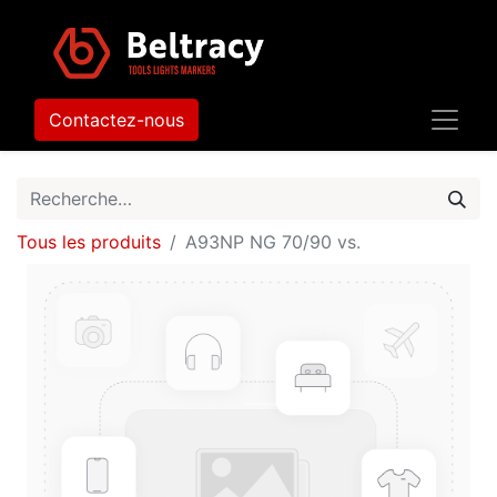
Contactez-nous
Tous les produits
A93NP NG 70/90 vs.