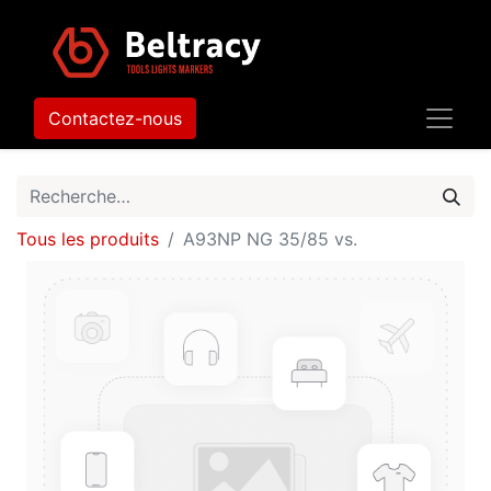
Contactez-nous
Tous les produits
A93NP NG 35/85 vs.