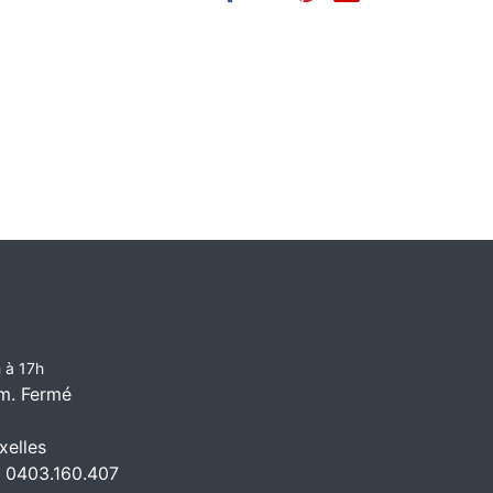
 à 17h
m. Fermé
elles
 0403.160.407