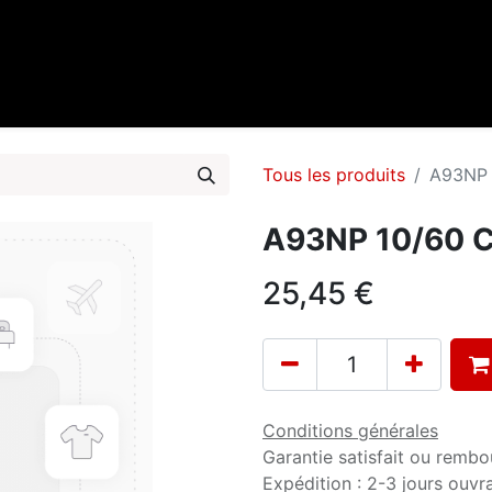
0
cueil
Marques
Contactez-nous
Tous les produits
A93NP 1
A93NP 10/60 Co
25,45
€
Conditions générales
Garantie satisfait ou rembo
Expédition : 2-3 jours ouvr