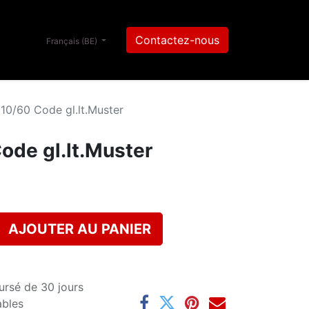
Contactez-nous
Français (BE)
0/60 Code gl.lt.Muster
de gl.lt.Muster
AJOUTER AU PANIER
ursé de 30 jours
ables