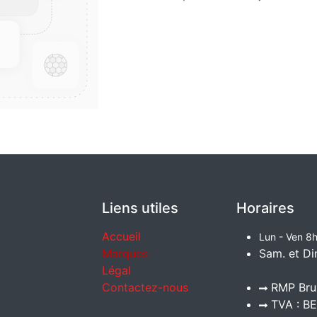
Liens utiles
Horaires
Accueil
Lun - Ven 8h
Marques
Sam. et Di
Légal
Contactez-nous
RMP Brux
TVA : BE