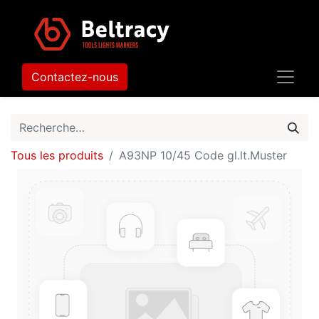
Contactez-nous
Tous les produits
A93NP 10/45 Code gl.lt.Muster