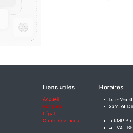
Liens utiles
Horaires
Accueil
Lun - Ven 8h
Marques
Sam. et Di
Légal
Contactez-nous
RMP Brux
TVA : BE