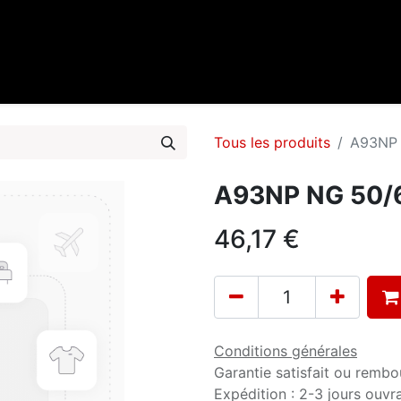
0
cueil
Marques
Contactez-nous
Tous les produits
A93NP 
A93NP NG 50/6
46,17
€
Conditions générales
Garantie satisfait ou rembo
Expédition : 2-3 jours ouvr