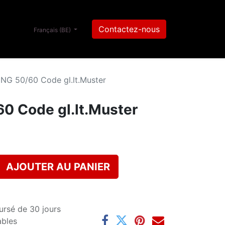
Contactez-nous
Français (BE)
NG 50/60 Code gl.lt.Muster
0 Code gl.lt.Muster
AJOUTER AU PANIER
ursé de 30 jours
ables