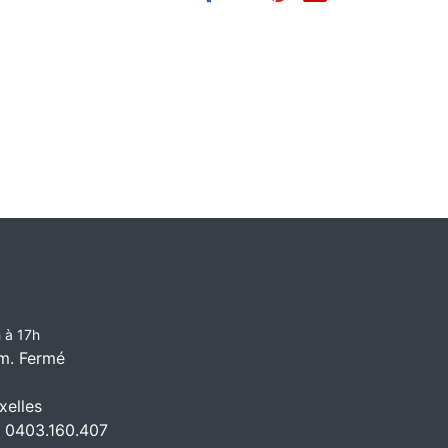
 à 17h
m. Fermé
elles
 0403.160.407