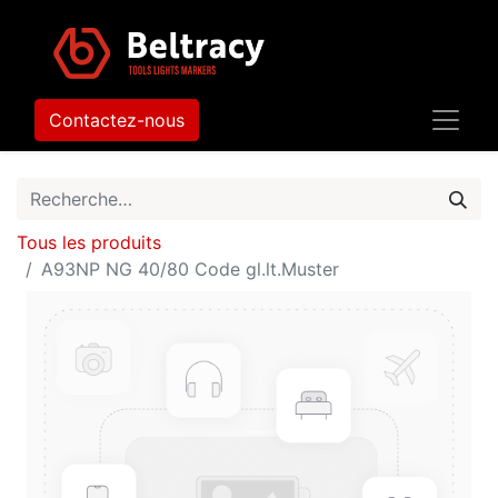
Contactez-nous
Tous les produits
A93NP NG 40/80 Code gl.lt.Muster