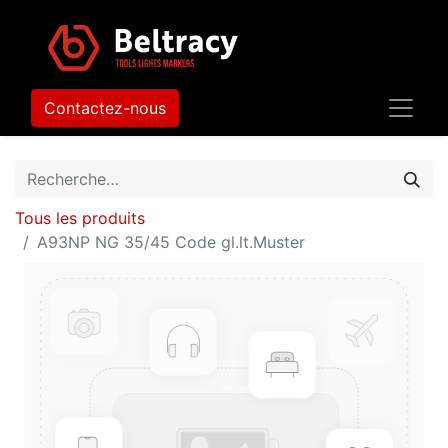
Contactez-nous
Tous les produits
A93NP NG 35/45 Code gl.lt.Muster