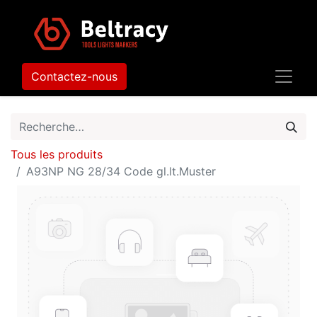
Contactez-nous
Tous les produits
A93NP NG 28/34 Code gl.lt.Muster