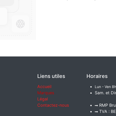
Liens utiles
Horaires
Accueil
Lun - Ven 8h
Marques
Sam. et Di
Légal
Contactez-nous
RMP Brux
TVA : BE