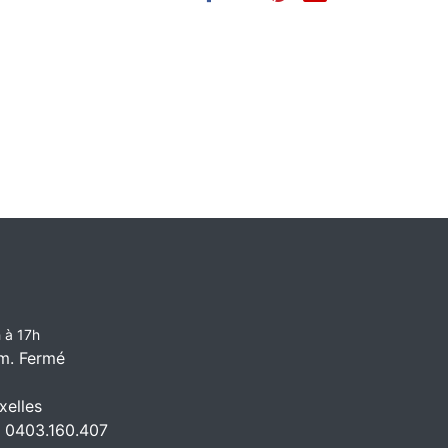
 à 17h
m. Fermé
elles
 0403.160.407