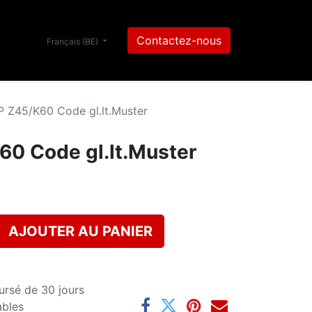
Contactez-nous
Français (BE)
 Z45/K60 Code gl.lt.Muster
0 Code gl.lt.Muster
AJOUTER AU PANIER
ursé de 30 jours
ables