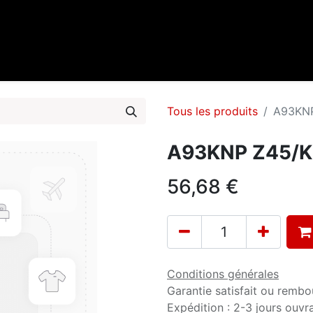
0
cueil
Marques
Contactez-nous
Tous les produits
A93KNP
A93KNP Z45/K6
56,68
€
Conditions générales
Garantie satisfait ou rembo
Expédition : 2-3 jours ouvr