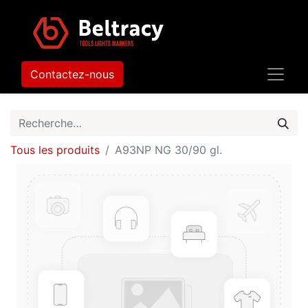
Contactez-nous
Tous les produits
A93NP NG 30/90 gl.