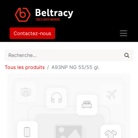
Contactez-nous
Tous les produits
A93NP NG 55/55 gl.