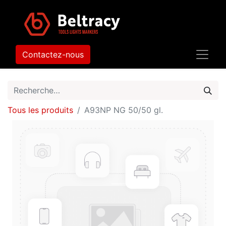
Contactez-nous
Tous les produits
A93NP NG 50/50 gl.