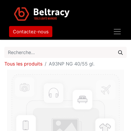
Contactez-nous
Tous les produits
A93NP NG 40/55 gl.