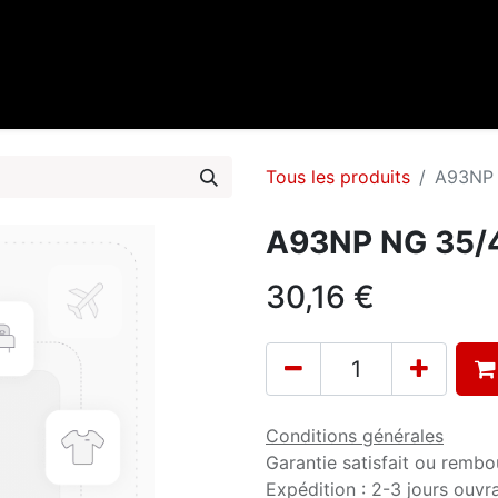
0
cueil
Marques
Contactez-nous
Tous les produits
A93NP 
A93NP NG 35/4
30,16
€
Conditions générales
Garantie satisfait ou rembo
Expédition : 2-3 jours ouvr