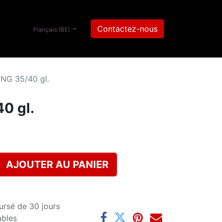
Contactez-nous
Français (BE)
NG 35/40 gl.
0 gl.
AJOUTER AU PANIER
ursé de 30 jours
ables