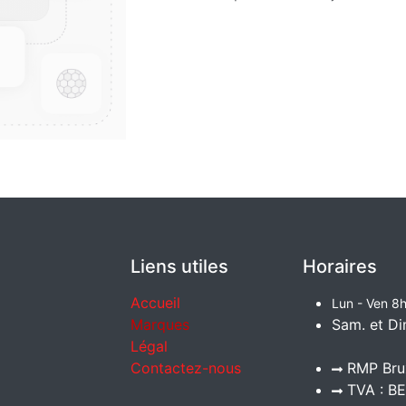
Liens utiles
Horaires
Accueil
Lun - Ven 8h
Marques
Sam. et Di
Légal
Contactez-nous
RMP Brux
TVA : BE