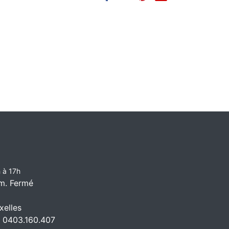
 à 17h
m. Fermé
elles
 0403.160.407