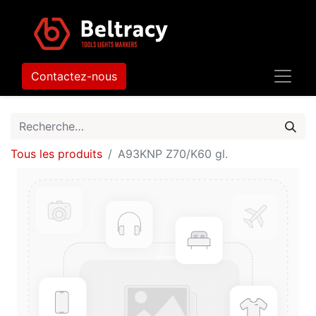
Contactez-nous
Tous les produits
A93KNP Z70/K60 gl.