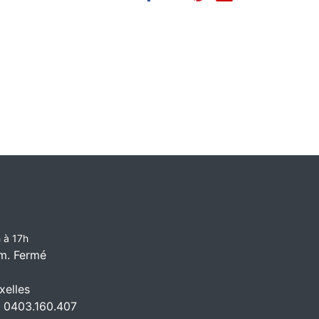
 à 17h
m. Fermé
elles
 0403.160.407