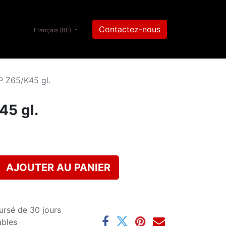
Contactez-nous
Français (BE)
 Z65/K45 gl.
5 gl.
AJOUTER AU PANIER
ursé de 30 jours
ables