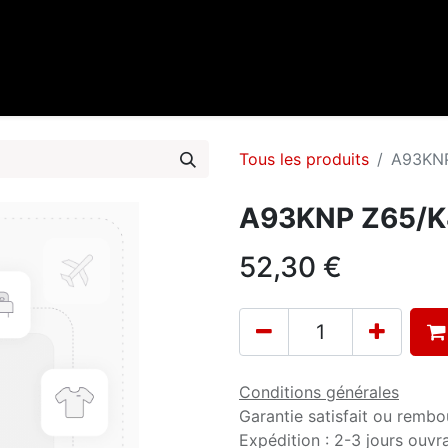
0
cueil
Marques
Contactez-nous
Tous les produits
A93KNP
A93KNP Z65/K4
52,30
€
Conditions générales
Garantie satisfait ou rembo
Expédition : 2-3 jours ouvr