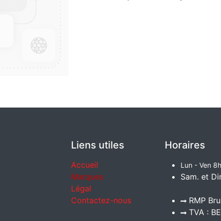
Liens utiles
Horaires
Accueil
Lun - Ven 8h
Marques
Sam. et Di
Légal
Contactez-nous
RMP Brux
TVA : BE