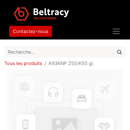
Contactez-nous
Tous les produits
A93KNP Z55/K50 gl.