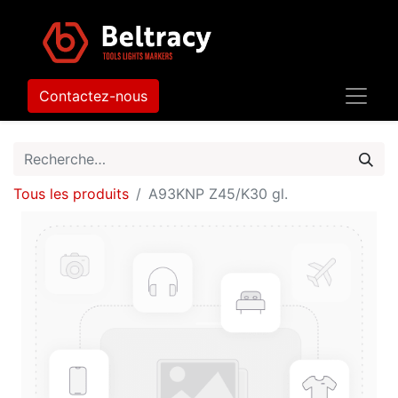
Contactez-nous
Tous les produits
A93KNP Z45/K30 gl.