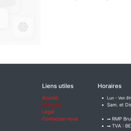
Liens utiles
Horaires
Accueil
Lun - Ven 8h
Marques
Sam. et Di
Légal
Contactez-nous
RMP Brux
TVA : BE