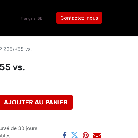
Contactez-nous
Français (BE)
 Z35/K55 vs.
55 vs.
AJOUTER AU PANIER
ursé de 30 jours
ables