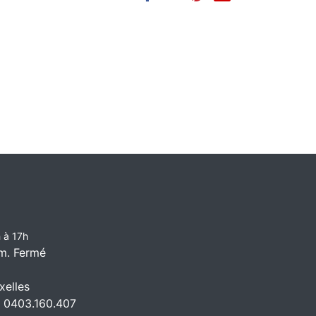
 à 17h
m. Fermé
elles
 0403.160.407