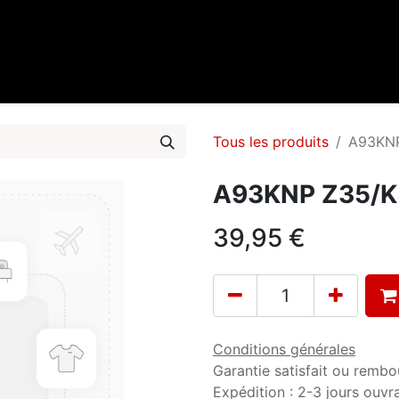
0
cueil
Marques
Contactez-nous
Tous les produits
A93KNP
A93KNP Z35/K
39,95
€
Conditions générales
Garantie satisfait ou rembo
Expédition : 2-3 jours ouvr