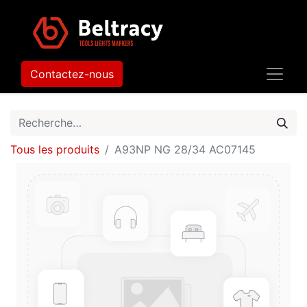
Contactez-nous
Tous les produits
A93NP NG 28/34 AC07145