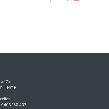
 à 17h
m. Fermé
elles
 0403.160.407