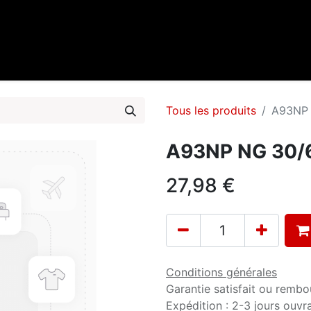
0
cueil
Marques
Contactez-nous
Tous les produits
A93NP N
A93NP NG 30/65
27,98
€
Conditions générales
Garantie satisfait ou rembo
Expédition : 2-3 jours ouvr