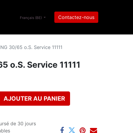
Contactez-nous
Français (BE)
G 30/65 o.S. Service 11111
 o.S. Service 11111
AJOUTER AU PANIER
ursé de 30 jours
ables