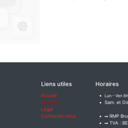
Liens utiles
Horaires
Accueil
Lun - Ven 8h
Marques
Sam. et Di
Légal
Contactez-nous
RMP Brux
TVA : BE