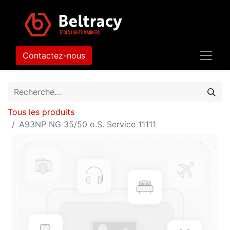
Contactez-nous
Tous les produits
A93NP NG 35/50 o.S. Service 11111