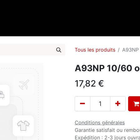
0
cueil
Marques
Contactez-nous
Tous les produits
A93NP 1
A93NP 10/60 o.
17,82
€
Conditions générales
Garantie satisfait ou rembo
Expédition : 2-3 jours ouvr