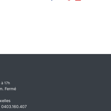
 à 17h
m. Fermé
elles
 0403.160.407