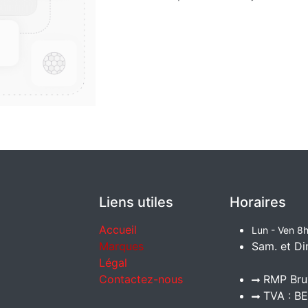
Liens utiles
Horaires
Accueil
Lun - Ven 8h
Marques
Sam. et Di
Légal
Contactez-nous
RMP Brux
TVA : BE